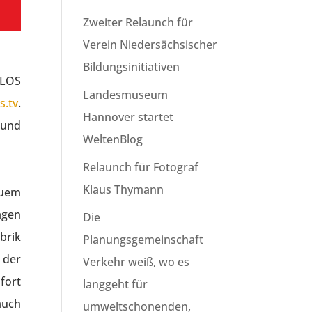
Zweiter Relaunch für
Verein Niedersächsischer
Bildungsinitiativen
ILOS
Landesmuseum
s.tv
.
Hannover startet
 und
WeltenBlog
Relaunch für Fotograf
Klaus Thymann
euem
agen
Die
brik
Planungsgemeinschaft
 der
Verkehr weiß, wo es
fort
langgeht für
auch
umweltschonenden,