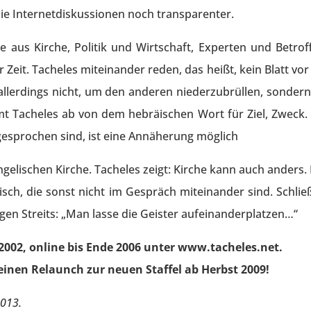
die Internetdiskussionen noch transparenter.
 aus Kirche, Politik und Wirtschaft, Experten und Betrof
Zeit. Tacheles miteinander reden, das heißt, kein Blatt vor
llerdings nicht, um den anderen niederzubrüllen, sondern
mt Tacheles ab von dem hebräischen Wort für Ziel, Zweck. 
gesprochen sind, ist eine Annäherung möglich
angelischen Kirche. Tacheles zeigt: Kirche kann auch anders.
h, die sonst nicht im Gespräch miteinander sind. Schließ
gen Streits: „Man lasse die Geister aufeinanderplatzen…“
 2002, online bis Ende 2006 unter www.tacheles.net.
r einen Relaunch zur neuen Staffel ab Herbst 2009!
2013.