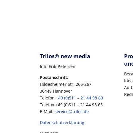
Trilos® new media
Pro
un
Inh. Erik Petersen
Ber
Postanschrift:
Idea
Hildesheimer Str. 265-267
Auf
30449 Hannover
Red
Telefon
+49 (0)511 – 21 44 98 60
Telefax +49 (0)511 – 21 44 98 65
E-Mail:
service@trilos.de
Datenschutzerklärung